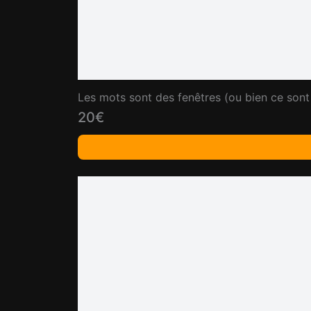
Les mots sont des fenêtres (ou bien ce sont
20€