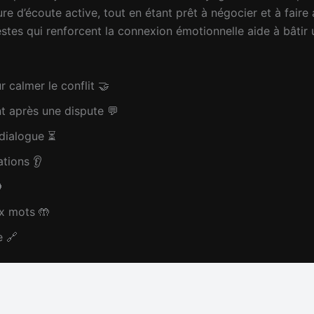
re d’écoute active, tout en étant prêt à négocier et à faire
stes qui renforcent la connexion émotionnelle aide à bâtir
 calmer le conflit 🤝
nt après une dispute 💬
 dialogue ⏳
ations 👂

x mots 🤲
e 🔗