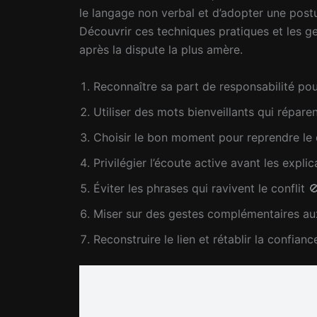
le langage non verbal et d’adopter une postu
Découvrir ces techniques pratiques et les ge
après la dispute la plus amère.
Reconnaître sa part de responsabilité pour
Utiliser des mots bienveillants qui répare
Choisir le bon moment pour reprendre le
Privilégier l’écoute active avant les explic
Éviter les phrases qui ravivent le conflit 
Miser sur des gestes complémentaires au
Reconstruire le lien et rétablir la confianc