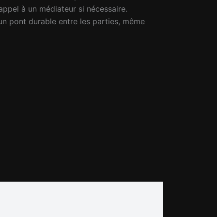
 appel à un médiateur si nécessaire.
 un pont durable entre les parties, même