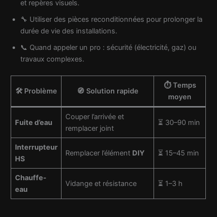
et repères visuels.
🔧 Utiliser des pièces reconditionnées pour prolonger la
durée de vie des installations.
📞 Quand appeler un pro : sécurité (électricité, gaz) ou
travaux complexes.
⏱️ Temps
🛠️ Problème
🧭 Solution rapide
moyen
Couper l’arrivée et
Fuite d’eau
⏳ 30–90 min
remplacer joint
Interrupteur
Remplacer l’élément
DIY
⏳ 15–45 min
HS
Chauffe-
Vidange et résistance
⏳ 1–3 h
eau