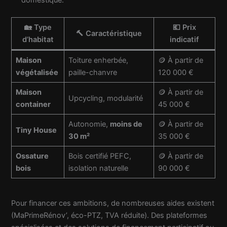
domestique.
🏡 Type
💶 Prix
🔨 Caractéristique
d’habitat
indicatif
Maison
Toiture enherbée,
🪙 À partir de
végétalisée
paille-chanvre
120 000 €
Maison
🪙 À partir de
Upcycling, modularité
container
45 000 €
Autonomie,
moins de
🪙 À partir de
Tiny House
30 m²
35 000 €
Ossature
Bois certifié PEFC,
🪙 À partir de
bois
isolation naturelle
90 000 €
Pour financer ces ambitions, de nombreuses aides existent
(MaPrimeRénov’, éco-PTZ, TVA réduite). Des plateformes