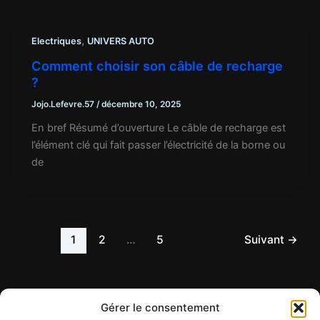
,
Electriques
UNIVERS AUTO
Comment choisir son câble de recharge
?
Jojo.Lefevre.57
/
décembre 10, 2025
En bref Résumé d’ouverture Le câble de recharge est
l’élément clé qui fait passer l’électricité de la borne ou
de
1
2
…
5
Suivant
→
Gérer le consentement