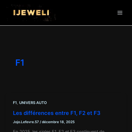
Aller
au
contenu
F1
,
F1
UNIVERS AUTO
Les différences entre F1, F2 et F3
Jojo.Lefevre.57
/
décembre 18, 2025
En 2025, les sigles F1, F2 et F3 continuent de