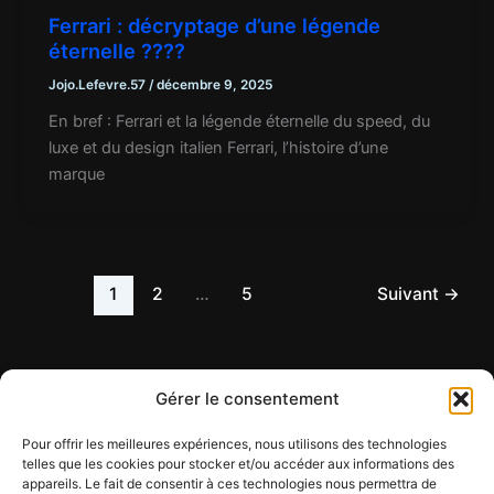
Ferrari : décryptage d’une légende
éternelle ????
Jojo.Lefevre.57
/
décembre 9, 2025
En bref : Ferrari et la légende éternelle du speed, du
luxe et du design italien Ferrari, l’histoire d’une
marque
1
2
…
5
Suivant
→
Gérer le consentement
Pour offrir les meilleures expériences, nous utilisons des technologies
telles que les cookies pour stocker et/ou accéder aux informations des
appareils. Le fait de consentir à ces technologies nous permettra de
Contact