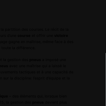
la partition des courses. Le récit de la
ours d’une
course
et offrir une
victoire
ngage gagne en maîtrise, même face à des
toute la différence.
t la gestion des
pneus
a imposé une
neus
avec une maîtrise qui a laissé le
mouvements tactiques et à une capacité de
ur la discipline: l’esprit d’équipe et la
tique
– des éléments qui, lorsque bien
25, la gestion des
pneus
devient plus