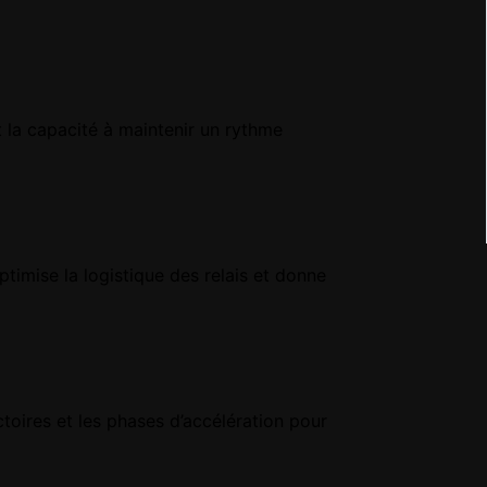
t la capacité à maintenir un rythme
timise la logistique des relais et donne
toires et les phases d’accélération pour