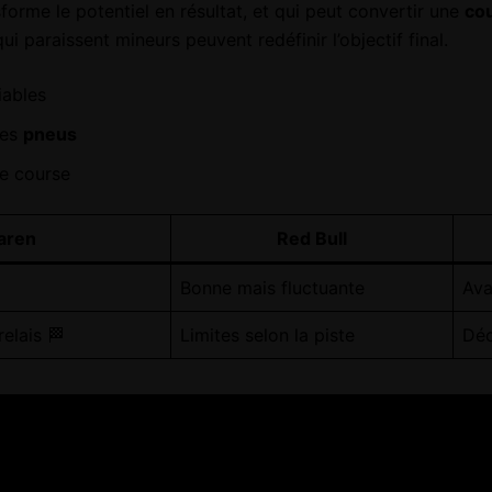
nsforme le potentiel en résultat, et qui peut convertir une
co
ui paraissent mineurs peuvent redéfinir l’objectif final.
iables
des
pneus
e course
aren
Red Bull
Bonne mais fluctuante
Ava
elais 🏁
Limites selon la piste
Déc