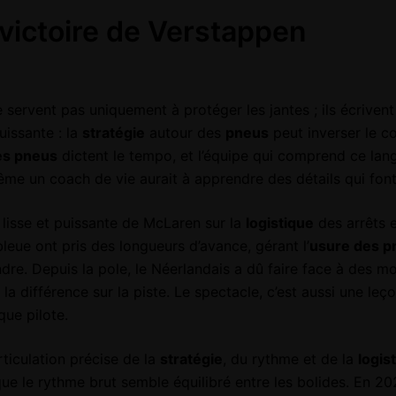
 victoire de Verstappen
 servent pas uniquement à protéger les jantes ; ils écrivent 
uissante : la
stratégie
autour des
pneus
peut inverser le c
es pneus
dictent le tempo, et l’équipe qui comprend ce la
me un coach de vie aurait à apprendre des détails qui font 
lisse et puissante de McLaren sur la
logistique
des arrêts e
leue ont pris des longueurs d’avance, gérant l’
usure des p
ndre. Depuis la pole, le Néerlandais a dû faire face à des 
différence sur la piste. Le spectacle, c’est aussi une leçon s
que pilote.
ticulation précise de la
stratégie
, du rythme et de la
logis
e le rythme brut semble équilibré entre les bolides. En 20