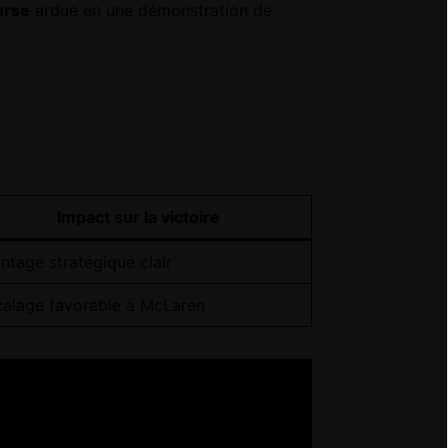
urse
ardue en une démonstration de
Impact sur la
victoire
ntage stratégique clair
alage favorable à McLaren