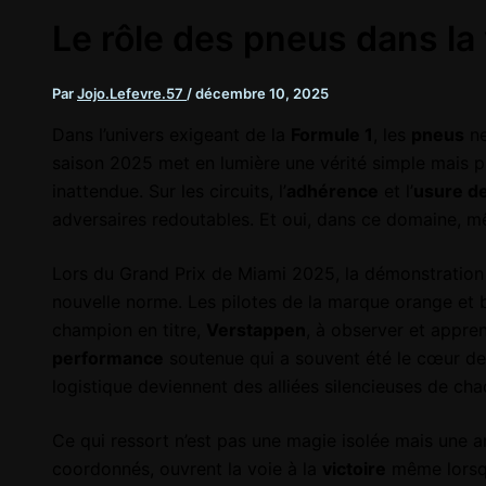
Le rôle des pneus dans la
Par
Jojo.Lefevre.57
/
décembre 10, 2025
Dans l’univers exigeant de la
Formule 1
, les
pneus
ne
saison 2025 met en lumière une vérité simple mais p
inattendue. Sur les circuits, l’
adhérence
et l’
usure d
adversaires redoutables. Et oui, dans ce domaine, mê
Lors du Grand Prix de Miami 2025, la démonstration 
nouvelle norme. Les pilotes de la marque orange et b
champion en titre,
Verstappen
, à observer et appre
performance
soutenue qui a souvent été le cœur de la 
logistique deviennent des alliées silencieuses de cha
Ce qui ressort n’est pas une magie isolée mais une ar
coordonnés, ouvrent la voie à la
victoire
même lorsqu