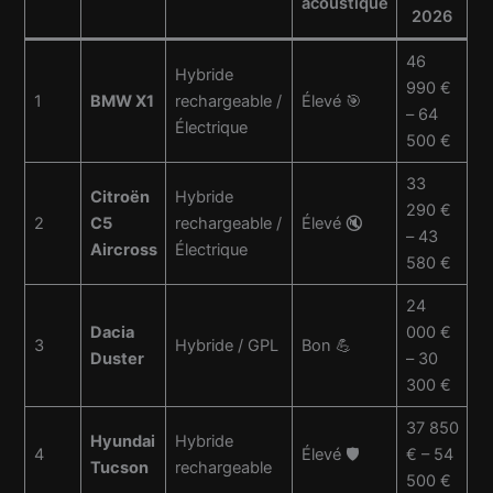
acoustique
2026
46
Hybride
990 €
1
BMW X1
rechargeable /
Élevé 🎯
– 64
Électrique
500 €
33
Citroën
Hybride
290 €
2
C5
rechargeable /
Élevé 🔇
– 43
Aircross
Électrique
580 €
24
Dacia
000 €
3
Hybride / GPL
Bon 💪
Duster
– 30
300 €
37 850
Hyundai
Hybride
4
Élevé 🛡️
€ – 54
Tucson
rechargeable
500 €