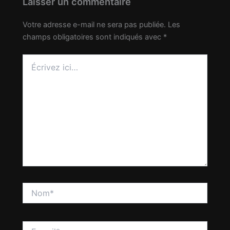
Laisser un commentaire
Votre adresse e-mail ne sera pas publiée.
Les
champs obligatoires sont indiqués avec
*
Écrivez
ici…
Nom*
E-