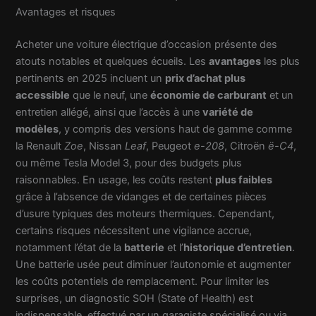
Avantages et risques
Acheter une voiture électrique d’occasion présente des
atouts notables et quelques écueils. Les
avantages
les plus
pertinents en 2025 incluent un
prix d’achat plus
accessible
que le neuf, une
économie de carburant
et un
entretien allégé, ainsi que l’accès à une
variété de
modèles
, y compris des versions haut de gamme comme
la Renault
Zoe
, Nissan
Leaf
, Peugeot
e-208
, Citroën
ë-C4
,
ou même Tesla Model 3, pour des budgets plus
raisonnables. En usage, les coûts restent
plus faibles
grâce à l’absence de vidanges et de certaines pièces
d’usure typiques des moteurs thermiques. Cependant,
certains risques nécessitent une vigilance accrue,
notamment l’état de la
batterie
et l’
historique d’entretien
.
Une batterie usée peut diminuer l’autonomie et augmenter
les coûts potentiels de remplacement. Pour limiter les
surprises, un diagnostic SOH (State of Health) est
indispensable, effectué par un garagiste spécialisé ou via