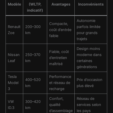
Modèle
(WLTP,
Avantages
Inconvénients
indicatif)
Autonomie
Compacte,
Renault
200–300
parfois limitée
coût d’entrée
Zoe
km
pour grands
faible
trajets
Design moins
Fiable, coût
Nissan
250–370
moderne dans
d’entretien
Leaf
km
certaines
maîtrisé
générations
Tesla
Performance
400–520
Prix d’occasion
Model
et réseau de
km
plus élevé
3
recharge
Confort,
Réseau de
VW
300–420
qualité
services selon
ID.3
km
d’assemblage
les pays