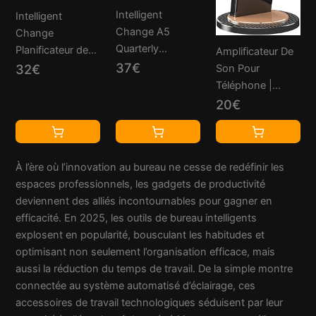
Intelligent
Intelligent
Change A5
Change
Quarterly
Planificateur de
Amplificateur De
Productivity
37€
productivité sur 3
32€
Son Pour
Planner (3
mois, outils de
Téléphone |
Months) - 90
productivité pour
Gadgets
20€
Day Life Planner
la gestion du
Intelligents
for Focus and
temps et la pleine
Antidérapants
Time
conscience, liste
Tendances -
À l’ère où l’innovation au bureau ne cesse de redéfinir les
Management -
de tâches
Porte-
espaces professionnels, les gadgets de productivité
Project Organizer
quotidiennes,
Smartphone
deviennent des alliés incontournables pour gagner en
with Habit and
planificateur
Haut-Parleur
efficacité. En 2025, les outils de bureau intelligents
Mood Trackers -
trimestriel non
Gadgets
explosent en popularité, bousculant les habitudes et
Minimalist Black
daté
Technologiques
optimisant non seulement l’organisation efficace, mais
Notebook
Tendances -
aussi la réduction du temps de travail. De la simple montre
pour Hommes
connectée au système automatisé d’éclairage, ces
Anniversaire Noël
accessoires de travail technologiques séduisent par leur
Maison Bureau