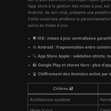
l’app store à la gestion des mises à jour, 
Android, de son côté, présente une platefor
Cette ouverture améliore la personnalisation
suivis en mises à jour.
🛡️
iOS : mises à jour centralisées garan
⚙️
Android : fragmentation entre construc
🔍
App Store Apple : validation stricte, 
🛍️
Google Play et stores tiers : plus d’
🔏
Chiffrement des données activé par d
Critères 🔐
Architecture système
Fermé
Mises à jour
Centr