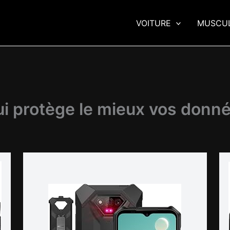
VOITURE
MUSCU
ui protège le mieux vos donné