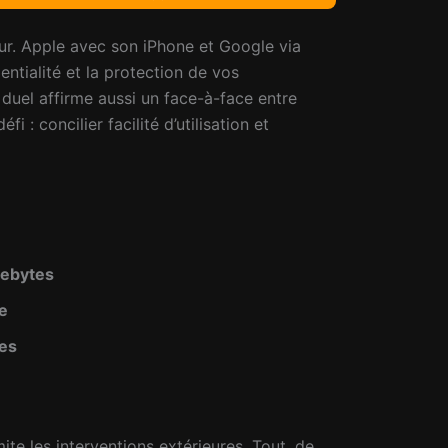
ur. Apple avec son iPhone et Google via
entialité et la protection de vos
 duel affirme aussi un face-à-face entre
 : concilier facilité d’utilisation et
rebytes
e
ées
te les interventions extérieures. Tout, de