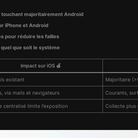
e touchant majoritairement Android
ur iPhone et Android
 pour réduire les failles
 quel que soit le système
Impact sur iOS 🍏
is existant
Majoritaire (
, via mails et navigateurs
Courants, surt
 centralisé limite l’exposition
Collecte plus 