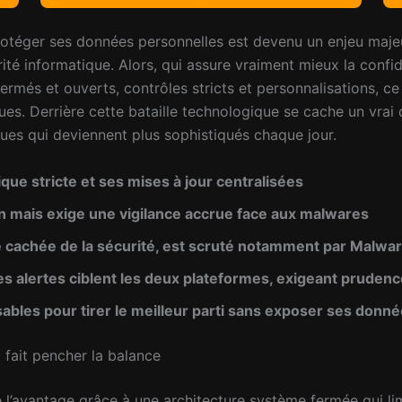
rotéger ses données personnelles est devenu un enjeu maje
urité informatique. Alors, qui assure vraiment mieux la confid
més et ouverts, contrôles stricts et personnalisations, ce
es. Derrière cette bataille technologique se cache un vrai défi
es qui deviennent plus sophistiqués chaque jour.
que stricte et ses mises à jour centralisées
on mais exige une vigilance accrue face aux malwares
é cachée de la sécurité, est scruté notamment par Malwa
 alertes ciblent les deux plateformes, exigeant prudenc
ables pour tirer le meilleur parti sans exposer ses donn
 fait pencher la balance
l’avantage grâce à une architecture système fermée qui limi