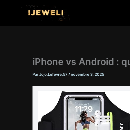
Aller
au
contenu
iPhone vs Android : q
Par
Jojo.Lefevre.57
/
novembre 3, 2025