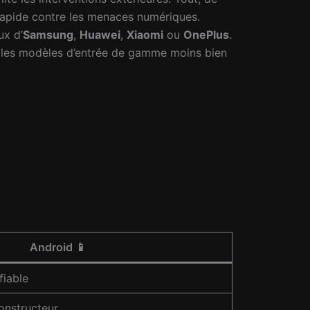
 rapide contre les menaces numériques.
ux d’
Samsung
,
Huawei
,
Xiaomi
ou
OnePlus
.
sur les modèles d’entrée de gamme moins bien
Android 📱
fiable
onstructeur