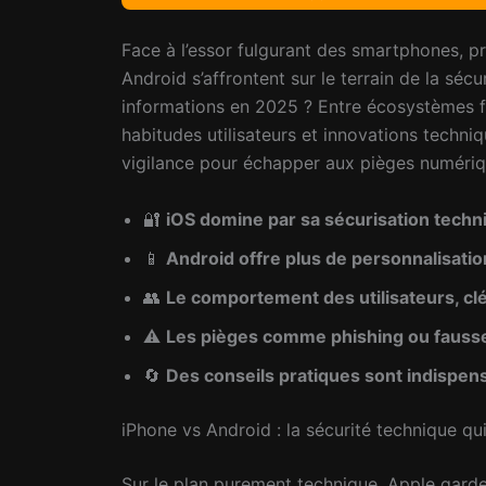
Face à l’essor fulgurant des smartphones, p
Android s’affrontent sur le terrain de la séc
informations en 2025 ? Entre écosystèmes fer
habitudes utilisateurs et innovations techniqu
vigilance pour échapper aux pièges numériqu
🔐
iOS domine par sa sécurisation techni
📱
Android offre plus de personnalisati
👥
Le comportement des utilisateurs, cl
⚠️
Les pièges comme phishing ou fausses
🔄
Des conseils pratiques sont indispens
iPhone vs Android : la sécurité technique qui
Sur le plan purement technique, Apple garde 