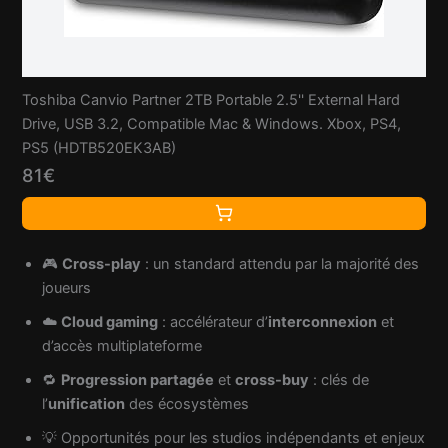
Toshiba Canvio Partner 2TB Portable 2.5'' External Hard
Drive, USB 3.2, Compatible Mac & Windows. Xbox, PS4,
PS5 (HDTB520EK3AB)
81€
🎮
Cross-play
: un standard attendu par la majorité des
joueurs
☁️
Cloud gaming
: accélérateur d’
interconnexion
et
d’accès multiplateforme
🔁
Progression partagée
et
cross-buy
: clés de
l’
unification
des écosystèmes
💡 Opportunités pour les studios indépendants et enjeux