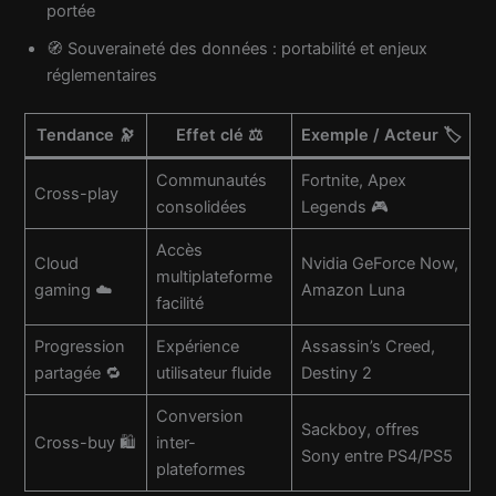
portée
🧭 Souveraineté des données : portabilité et enjeux
réglementaires
Tendance 🔭
Effet clé ⚖️
Exemple / Acteur 🏷️
Communautés
Fortnite, Apex
Cross-play
consolidées
Legends 🎮
Accès
Cloud
Nvidia GeForce Now,
multiplateforme
gaming ☁️
Amazon Luna
facilité
Progression
Expérience
Assassin’s Creed,
partagée 🔁
utilisateur fluide
Destiny 2
Conversion
Sackboy, offres
Cross-buy 🛍️
inter-
Sony entre PS4/PS5
plateformes