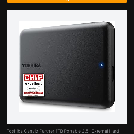
Toshiba Canvio Partner 1TB Portable 2.5'' External Hard