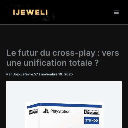
Aller
au
contenu
Le futur du cross-play : vers
une unification totale ?
Par
Jojo.Lefevre.57
/
novembre 19, 2025