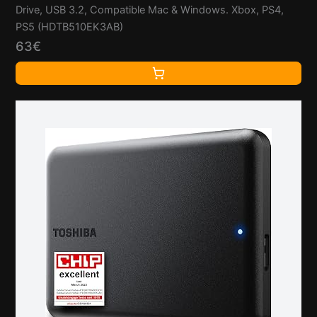
Drive, USB 3.2, Compatible Mac & Windows. Xbox, PS4,
PS5 (HDTB510EK3AB)
63€