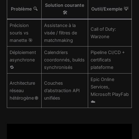
Solution courante
Problème 🔍
Outil/Exemple 💡
🛠️
Précision
Assistance à la
Call of Duty:
souris vs
visée / filtres de
Warzone
manette 🎯
matchmaking
Déploiement
Calendriers
Pipeline CI/CD +
asynchrone
coordonnés, builds
certificats
🔁
synchronisés
plateforme
Epic Online
Architecture
Couches
Services,
réseau
d’abstraction API
Microsoft PlayFab
hétérogène 🌐
unifiées
☁️