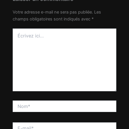
Votre adresse e-mail ne sera pas publiée.
Les
champs obligatoires sont indiqués avec
*
Écrivez
ici…
Nom*
E-