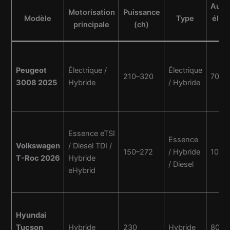
Auto
Motorisation
Puissance
Modèle
Type
élec
principale
(ch)
(
Peugeot
Électrique /
Électrique
210–320
700
3008 2025
Hybride
/ Hybride
Essence eTSI
Essence
Volkswagen
/ Diesel TDI /
150–272
/ Hybride
100
T-Roc 2026
Hybride
/ Diesel
eHybrid
Hyundai
Tucson
Hybride
230
Hybride
80