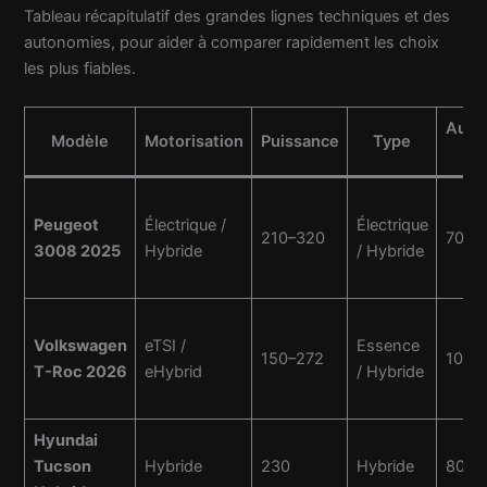
Tableau récapitulatif des grandes lignes techniques et des
autonomies, pour aider à comparer rapidement les choix
les plus fiables.
Auto
Modèle
Motorisation
Puissance
Type
(él
Peugeot
Électrique /
Électrique
210–320
700
3008 2025
Hybride
/ Hybride
Volkswagen
eTSI /
Essence
150–272
100
T-Roc 2026
eHybrid
/ Hybride
Hyundai
Tucson
Hybride
230
Hybride
80