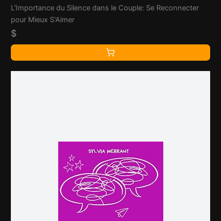
L'Importance du Silence dans le Couple: Se Reconnecter
pour Mieux S'Aimer
$