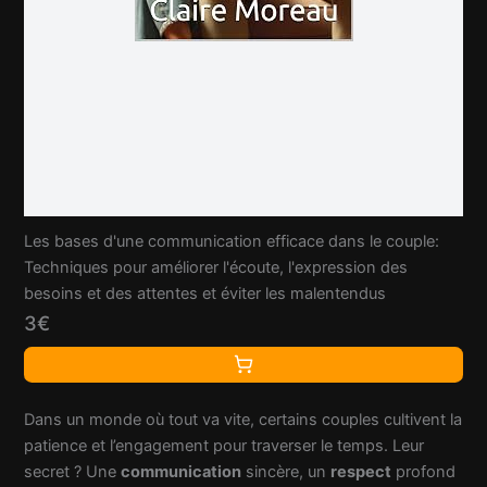
Les bases d'une communication efficace dans le couple:
Techniques pour améliorer l'écoute, l'expression des
besoins et des attentes et éviter les malentendus
3€
Dans un monde où tout va vite, certains couples cultivent la
patience et l’engagement pour traverser le temps. Leur
secret ? Une
communication
sincère, un
respect
profond