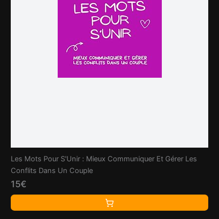
Les Mots Pour S'Unir : Mieux Communiquer Et Gérer Les
Conflits Dans Un Couple
15€