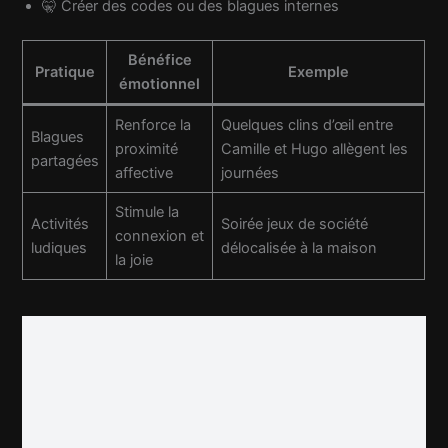
🤫 Créer des codes ou des blagues internes
Bénéfice
Pratique
Exemple
émotionnel
Renforce la
Quelques clins d’œil entre
Blagues
proximité
Camille et Hugo allègent les
partagées
affective
journées
Stimule la
Activités
Soirée jeux de société
connexion et
ludiques
délocalisée à la maison
la joie