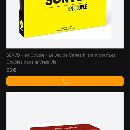
SERVD - en Couple - Le Jeu de Cartes hilarant pour Les
Couples dans la Vraie Vie
22€