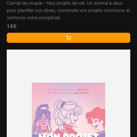
Carnet de couple – Nos projets de vie: Un journal à deux
pour planifier vos rêves, construire vos projets communs et
renforcer votre complicité
14€