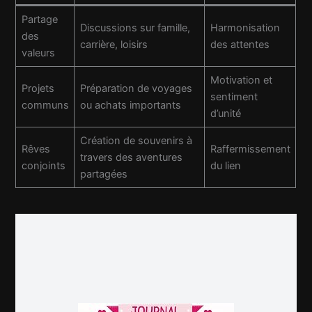
Partage
Discussions sur famille,
Harmonisation
des
carrière, loisirs
des attentes
valeurs
Motivation et
Projets
Préparation de voyages
sentiment
communs
ou achats importants
d’unité
Création de souvenirs à
Rêves
Raffermissement
travers des aventures
conjoints
du lien
partagées