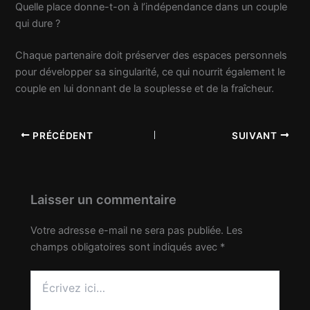
Quelle place donne-t-on à l’indépendance dans un couple
qui dure ?
Chaque partenaire doit préserver des espaces personnels
pour développer sa singularité, ce qui nourrit également le
couple en lui donnant de la souplesse et de la fraîcheur.
PRÉCÉDENT
SUIVANT
Laisser un commentaire
Votre adresse e-mail ne sera pas publiée.
Les
champs obligatoires sont indiqués avec
*
Écrivez
ici…