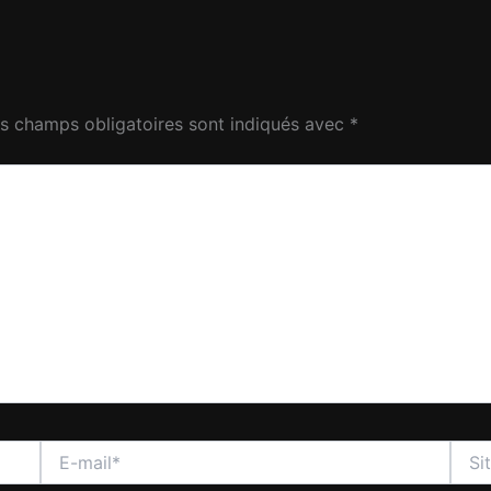
s champs obligatoires sont indiqués avec
*
E-
Site
mail*