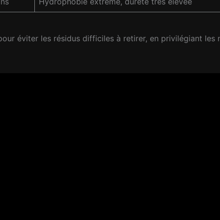
ans
Hydrophobie extrême, dureté très élevée
ur éviter les résidus difficiles à retirer, en privilégiant l