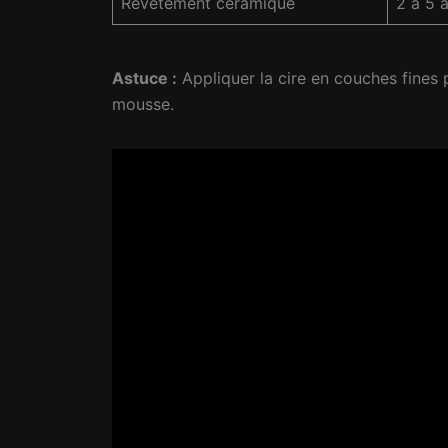
Revêtement céramique
2 à 5 
Astuce :
Appliquer la cire en couches fines po
mousse.