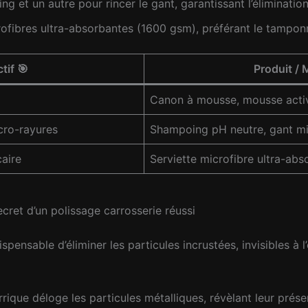
 et un autre pour rincer le gant, garantissant l’éliminatio
rofibres ultra-absorbantes (1600 gsm), préférant le tampo
tif 🎯
Produit /
Canon à mousse, mousse acti
cro-rayures
Shampoing pH neutre, gant mi
caire
Serviette microfibre ultra-abso
ret d’un polissage carrosserie réussi
ispensable d’éliminer les particules incrustées, invisibles à l
rique déloge les particules métalliques, révèlant leur prés