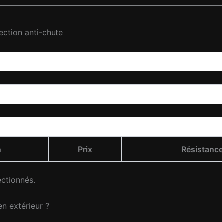
ction anti-chute
n
Prix
Résistanc
ectionnés.
en extérieur ?