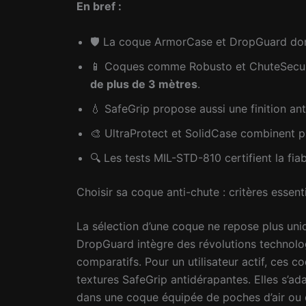
En bref :
🛡️ La coque ArmorCase et DropGuard do
📱 Coques comme Robusto et ChuteSecure
de plus de 3 mètres
.
💧 SafeGrip propose aussi une finition an
🎨 UltraProtect et SolidCase combinent p
🔍 Les tests MIL-STD-810 certifient la fi
Choisir sa coque anti-chute : critères essen
La sélection d’une coque ne repose plus u
DropGuard intègre des révolutions technolo
comparatifs. Pour un utilisateur actif, ces 
textures SafeGrip antidérapantes. Elles s’a
dans une coque équipée de poches d’air ou 