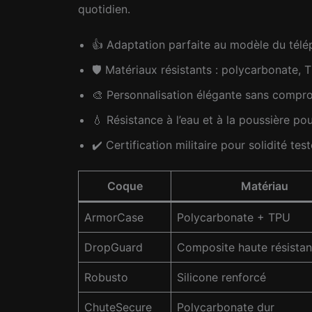
quotidien.
👍 Adaptation parfaite au modèle du tél
🛡️ Matériaux résistants : polycarbonate,
🎨 Personnalisation élégante sans compro
💧 Résistance à l’eau et à la poussière po
✔️ Certification militaire pour solidité tes
Coque
Matériau
ArmorCase
Polycarbonate + TPU
DropGuard
Composite haute résista
Robusto
Silicone renforcé
ChuteSecure
Polycarbonate dur