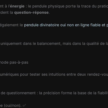
t à l’
énergie
: le pendule physique porte la trace du pratic
ident la
question-réponse
.
z également le
pendule divinatoire oui non en ligne fiable et 
s uniquement dans le balancement, mais dans la qualité de la
éthode pas-à-pas
mériques pour tester ses intuitions entre deux rendez-vous
 de questionnement : la précision forme la base de la fiabil
ée (oui/non). ✅