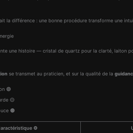
fait la différence : une bonne procédure transforme une intu
énergie
te une histoire — cristal de quartz pour la clarté, laiton pou
tion
se transmet au praticien, et sur la qualité de la
guidan
ion 🟣
urde 🟡
ouce 🟤
aractéristique ⚙️