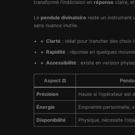
transformé l’indécision en
réponse
claire, et
Le
pendule divinatoire
reste un instrument d
sans nuance inutile.
🔹
Clarté
: idéal pour trancher des choix 
🔹
Rapidité
: réponse en quelques mouve
🔹
Accessibilité
: existe en version physi
Aspect ⚖️
Pendul
Précision
Haute si l’opérateur est 
Énergie
Empreinte personnelle, v
Disponibilité
Physique, nécessite l’obj