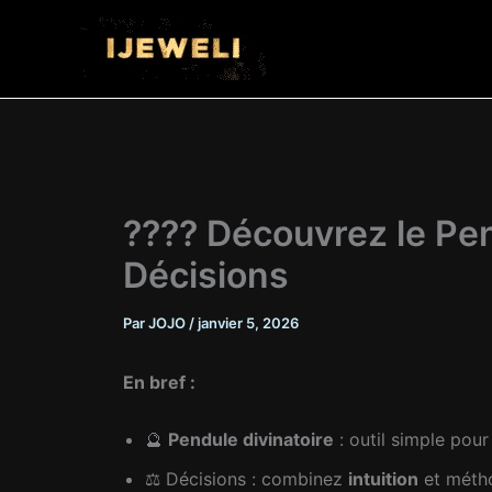
Aller
au
contenu
???? Découvrez le Pen
Décisions
Par
JOJO
/
janvier 5, 2026
En bref :
🔮
Pendule divinatoire
: outil simple pou
⚖️ Décisions : combinez
intuition
et métho