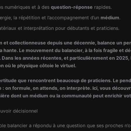
les numériques et à des
question-réponse
rapides.
énergie, la répétition et l’accompagnement d’un
médium
.
tériaux et interprétation pour débutants et praticiens.
m et collectionneuse depuis une décennie, balance un pen
a hante. Le mouvement du balancier, à la fois fragile et dé
uë. Dans les années récentes, et particulièrement en 2025,
n où le physique côtoie le virtuel.
certitude que rencontrent beaucoup de praticiens. Le pendul
e : on formule, on attends, on interprète. Ici, vous découv
nière dont un
médium
ou la communauté peut enrichir vot
ouvoir décisionnel
imple balancier a répondu à une question que ses proches n