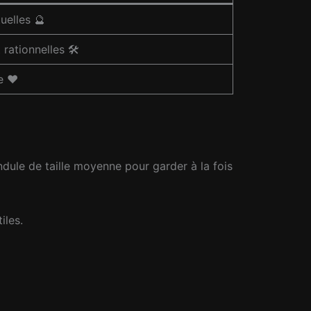
tuelles 🔮
rationnelles 🛠️
e ❤️
ndule de taille moyenne pour garder à la fois
iles.