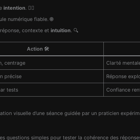
re
intention
. 🧘‍♀️
le numérique fiable. 🌐
 réponse, contexte et
intuition
. 🔍
Action 🛠️
n, centrage
Clarté mental
n précise
Réponse explo
ar tests
Confiance ren
tration visuelle d’une séance guidée par un praticien expéri
s questions simples pour tester la cohérence des réponses. 