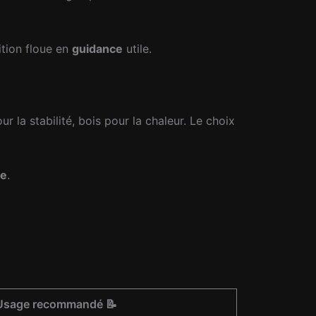
ition floue en
guidance
utile.
r la stabilité, bois pour la chaleur. Le choix
ce
.
Usage recommandé 📝