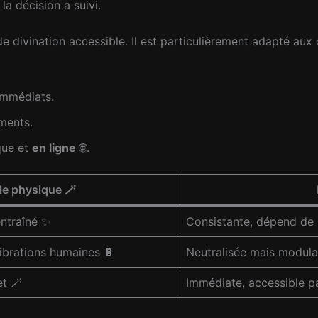
 la décision a suivi.
e divination accessible. Il est particulièrement adapté aux
immédiats.
ments.
que et
en ligne
🌐.
e physique 🪄
entraîné ✨
Consistante, dépend de l’
ibrations humaines 🔋
Neutralisée mais modula
et 🪄
Immédiate, accessible p