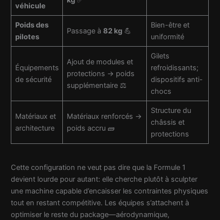
véhicule
Poids des
Bien-être et
Passage à
82 kg
💪
pilotes
uniformité
Gilets
Ajout de modules et
Équipements
refroidissants;
protections → poids
de sécurité
dispositifs anti-
supplémentaire ⚖️
chocs
Structure du
Matériaux et
Matériaux renforcés →
châssis et
architecture
poids accru 🧱
protections
Cette configuration ne veut pas dire que la Formule 1
devient lourde pour autant: elle cherche plutôt à sculpter
une machine capable d’encaisser les contraintes physiques
tout en restant compétitive. Les équipes s’attachent à
optimiser le reste du package—aérodynamique,