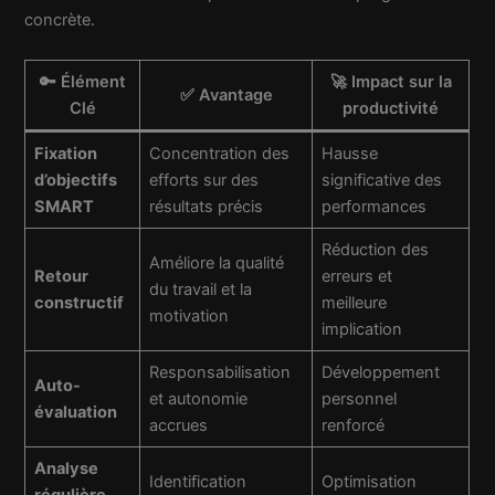
concrète.
🔑 Élément
🚀 Impact sur la
✅ Avantage
Clé
productivité
Fixation
Concentration des
Hausse
d’objectifs
efforts sur des
significative des
SMART
résultats précis
performances
Réduction des
Améliore la qualité
Retour
erreurs et
du travail et la
constructif
meilleure
motivation
implication
Responsabilisation
Développement
Auto-
et autonomie
personnel
évaluation
accrues
renforcé
Analyse
Identification
Optimisation
régulière