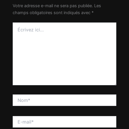
Votre adresse e-mail ne sera pas publiée.
Les
champs obligatoires sont indiqués avec
*
Écrivez
ici…
Nom*
E-
mail*