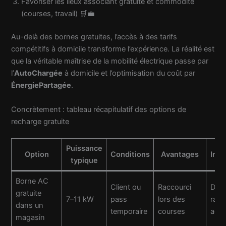
Favoriser les lieux associant gratuité et commodité
(courses, travail) 🛒💼
Au-delà des bornes gratuites, l’accès à des tarifs
compétitifs à domicile transforme l’expérience. La réalité est
que la véritable maîtrise de la mobilité électrique passe par
l’
AutoChargée
à domicile et l’optimisation du coût par
ÉnergiePartagée
.
Concrètement : tableau récapitulatif des options de
recharge gratuite
Puissance
Option
Conditions
Avantages
Inc
typique
Borne AC
Client ou
Raccourci
Disp
gratuite
7–11 kW
pass
lors des
rare
dans un
temporaire
courses
accè
magasin