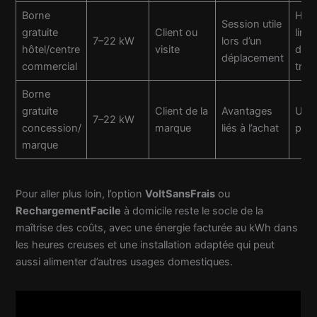
Borne
Hora
Session utile
gratuite
Client ou
limit
7–22 kW
lors d’un
hôtel/centre
visite
dép
déplacement
commercial
trafi
Borne
gratuite
Client de la
Avantages
Usa
7–22 kW
concession/
marque
liés à l’achat
ponc
marque
Pour aller plus loin, l’option
VoltSansFrais
ou
RechargementFacile
à domicile reste le socle de la
maîtrise des coûts, avec une énergie facturée au kWh dans
les heures creuses et une installation adaptée qui peut
aussi alimenter d’autres usages domestiques.