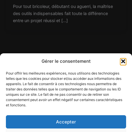
Pour tout bricoleur, débutant ou aguerri, la maîtrise
des outils indispensables fait toute la différence
entre un projet réussi et […]
Gérer le consentement
Pour offrir les meilleures expériences, nous utilisons des technologies
telles que les cookies pour stocker et/ou accéder aux informations des
appareils. Le fait de consentir à ces technologies nous permettra de
Contact
traiter des données telles que le comportement de navigation ou les ID
Mentions légales
uniques sur ce site. Le fait de ne pas consentir ou de retirer son
Conditions générales d'utilisation
consentement peut avoir un effet négatif sur certaines caractéristiques
et fonctions.
Conditions générales de vente
Politique de cookies
Politique de confidentialité
Accepter