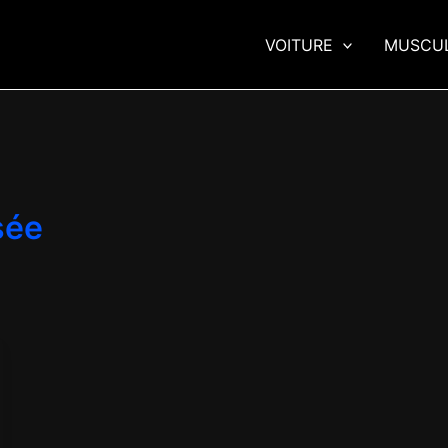
VOITURE
MUSCU
sée