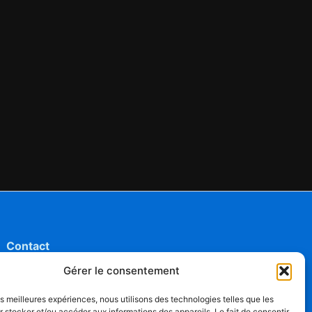
Contact
Mentions légales
Gérer le consentement
Conditions générales d'utilisation
Conditions générales de vente
les meilleures expériences, nous utilisons des technologies telles que les
 stocker et/ou accéder aux informations des appareils. Le fait de consentir