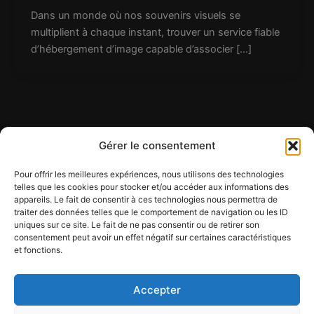
Dans un monde où nos souvenirs visuels se
multiplient à chaque instant, trouver un service fiable
d’hébergement d’image capable d’associer […]
Gérer le consentement
Pour offrir les meilleures expériences, nous utilisons des technologies
telles que les cookies pour stocker et/ou accéder aux informations des
appareils. Le fait de consentir à ces technologies nous permettra de
Contact
traiter des données telles que le comportement de navigation ou les ID
Mentions légales
uniques sur ce site. Le fait de ne pas consentir ou de retirer son
Conditions générales d'utilisation
consentement peut avoir un effet négatif sur certaines caractéristiques
et fonctions.
Conditions générales de vente
Politique de cookies
Politique de confidentialité
Accepter