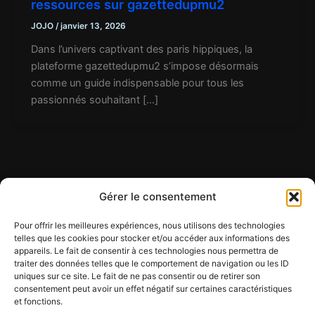
ressources sur gazettedupmu2
JOJO
/
janvier 13, 2026
Dans l’univers captivant des paris hippiques, la
plateforme gazettedupmu2 s’impose désormais
comme un guide indispensable pour tous les
passionnés souhaitant […]
Gérer le consentement
Pour offrir les meilleures expériences, nous utilisons des technologies
telles que les cookies pour stocker et/ou accéder aux informations des
appareils. Le fait de consentir à ces technologies nous permettra de
Contact
traiter des données telles que le comportement de navigation ou les ID
Mentions légales
uniques sur ce site. Le fait de ne pas consentir ou de retirer son
Conditions générales d'utilisation
consentement peut avoir un effet négatif sur certaines caractéristiques
et fonctions.
Conditions générales de vente