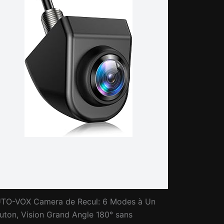
TO-VOX Camera de Recul: 6 Modes à Un
uton, Vision Grand Angle 180° sans