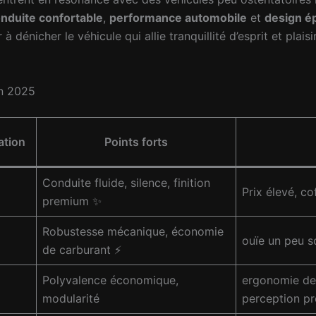
nduite confortable
,
performance automobile
et
design é
er à dénicher le véhicule qui allie tranquillité d’esprit et pl
en 2025
ation
Points forts
Conduite fluide, silence, finition
Prix élevé, c
premium
✨
Robustesse mécanique, économie
ouïe un peu s
de carburant
⚡
Polyvalence économique,
ergonomie des
modularité
perception p