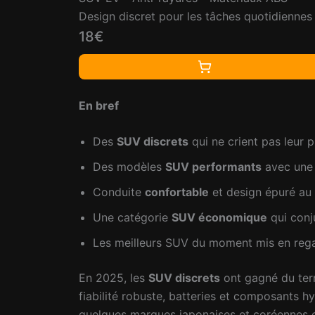
Design discret pour les tâches quotidiennes
chargement
18€
En bref
Des
SUV discrets
qui ne crient pas leur p
Des modèles
SUV performants
avec une f
Conduite
confortable
et design épuré au
Une catégorie
SUV économique
qui conj
Les meilleurs SUV du moment mis en reg
En 2025, les
SUV discrets
ont gagné du terra
fiabilité robuste, batteries et composants hy
quelques marques japonaises et coréennes en