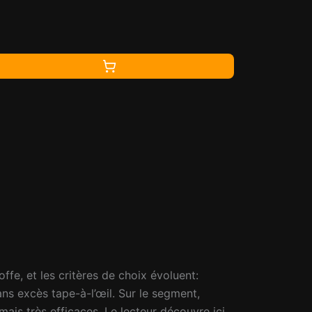
offe, et les critères de choix évoluent:
ans excès tape-à-l’œil. Sur le segment,
is très efficaces. Le lecteur découvre ici