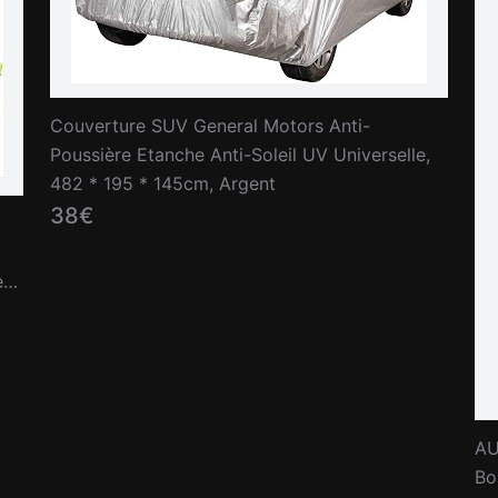
Couverture SUV General Motors Anti-
Poussière Etanche Anti-Soleil UV Universelle,
482 * 195 * 145cm, Argent
38€
e
AU
Bo