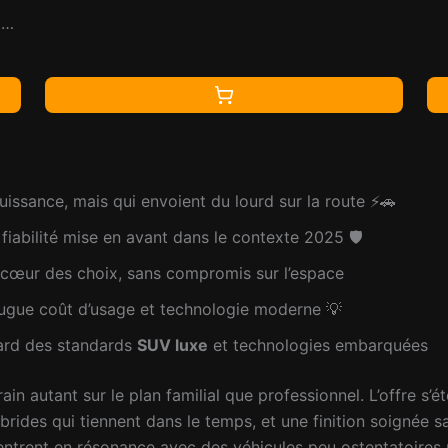
véhicule, décoration de voiture
 de
uissance, mais qui envoient du lourd sur la route ⚡️🚗
iabilité mise en avant dans le contexte 2025 🛡️
 cœur des choix, sans compromis sur l’espace
ugue coût d’usage et technologie moderne 💡
ard des standards
SUV luxe
et technologies embarquées
in autant sur le plan familial que professionnel. L’offre s’ét
brides qui tiennent dans le temps, et une finition soignée s
trent en résonance avec des véhicules peu ostentatoires ma