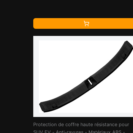
Protection de coffre haute résistance pour
SUV EV - Anti-rayures - Matériaux ABS -