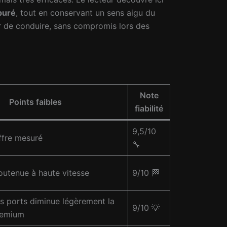
puré
, tout en conservant un sens aigu du
aisir de conduire, sans compromis lors des
Note
Points faibles
fiabilité
9,5/10
offre mesuré
🔧
outenue à haute vitesse
9/10
🏁
 ports diminue légèrement la
9/10
💡
remium