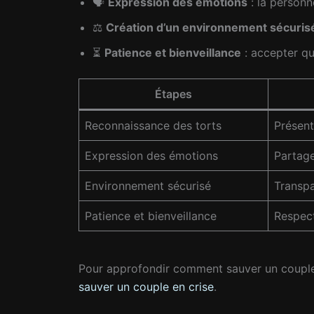
🗣️
Expression des émotions
: la personn
⚖️
Création d’un environnement sécuris
⏳
Patience et bienveillance
: accepter q
Étapes
Reconnaissance des torts
Présent
Expression des émotions
Partage
Environnement sécurisé
Transpa
Patience et bienveillance
Respec
Pour approfondir comment sauver un couple
sauver un couple en crise
.