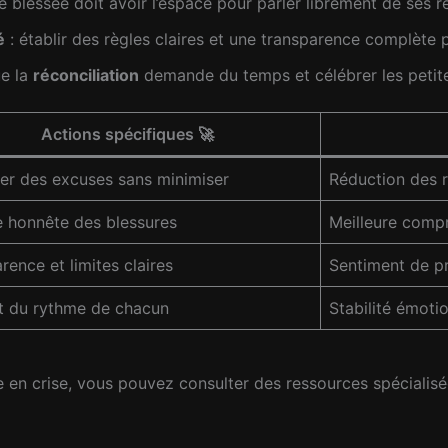
e blessée doit avoir l’espace pour parler librement de ses re
é
: établir des règles claires et une transparence complète 
ue la
réconciliation
demande du temps et célébrer les petit
Actions spécifiques 🚀
er des excuses sans minimiser
Réduction des 
 honnête des blessures
Meilleure comp
rence et limites claires
Sentiment de pr
t du rythme de chacun
Stabilité émotio
 en crise, vous pouvez consulter des ressources spéciali