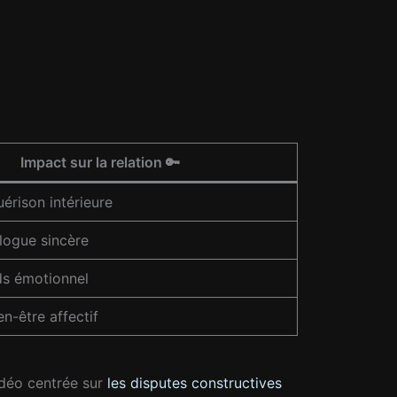
Impact sur la relation 🔑
uérison intérieure
alogue sincère
ds émotionnel
en-être affectif
idéo centrée sur
les disputes constructives