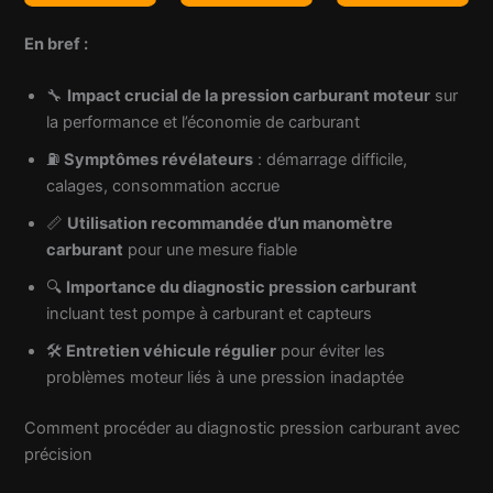
mesure de
Caoutchouc pour
d'essence
pression
Voiture, Moto,
En bref :
réglable
d'essence,
Camion
dispositif de
🔧
Impact crucial de la pression carburant moteur
sur
vérification de
la performance et l’économie de carburant
pression de
⛽
Symptômes révélateurs
: démarrage difficile,
pompe
calages, consommation accrue
d'injection de
carburant
📏
Utilisation recommandée d’un manomètre
carburant
pour une mesure fiable
🔍
Importance du diagnostic pression carburant
incluant test pompe à carburant et capteurs
🛠️
Entretien véhicule régulier
pour éviter les
problèmes moteur liés à une pression inadaptée
Comment procéder au diagnostic pression carburant avec
précision