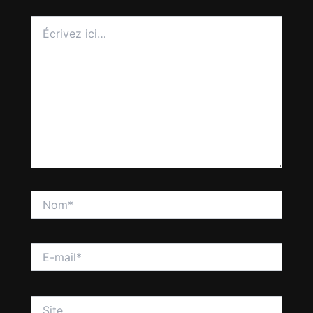
Écrivez
ici…
Nom*
E-
mail*
Site