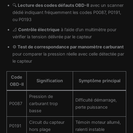
🔍
Lecture des codes défauts OBD-II
avec un scanner
dédié indiquant fréquemment les codes P0087, P0191,
ou P0193
📐
Contrôle électrique
à l’aide d’un multimètre pour
vérifier la tension délivrée par le capteur
⚙️
Test de correspondance par manomètre carburant
pour comparer la pression réelle avec celle détectée par
le capteur
Code
Signification
Symptôme principal
OBD-II
Pression de
Difficulté démarrage,
P0087
carburant trop
perte puissance
basse
Circuit du capteur
Témoin moteur allumé,
P0191
hors plage
ralenti instable