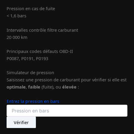
Pression en cas de fuite
< 1,6 bars
Intervalles contrôle filtre carburant
20 000 km
Principaux codes défauts OBD-II
P0087, P0191, P0193
Simulateur de pression
Saisissez une pression de carburant pour vérifier si elle est
optimale
,
faible
(fuite), ou
élevée
:
Entrez la pression en bars
Vérifier