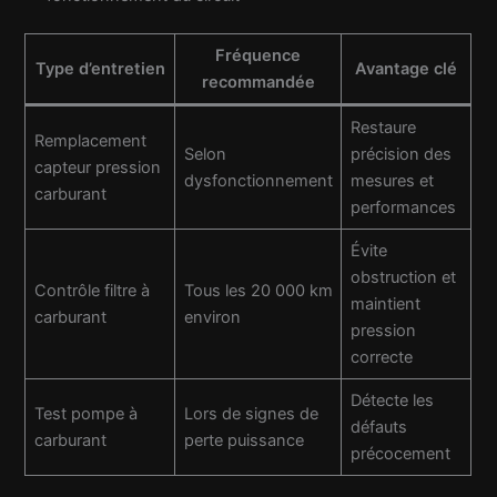
Fréquence
Type d’entretien
Avantage clé
recommandée
Restaure
Remplacement
Selon
précision des
capteur pression
dysfonctionnement
mesures et
carburant
performances
Évite
obstruction et
Contrôle filtre à
Tous les 20 000 km
maintient
carburant
environ
pression
correcte
Détecte les
Test pompe à
Lors de signes de
défauts
carburant
perte puissance
précocement