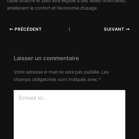
câble attaché et peut être éligible à des aides financières,
améliorant le confort et l’économie d’usage.
PRÉCÉDENT
SUIVANT
Laisser un commentaire
Votre adresse e-mail ne sera pas publiée.
Les
champs obligatoires sont indiqués avec
*
Écrivez
ici…