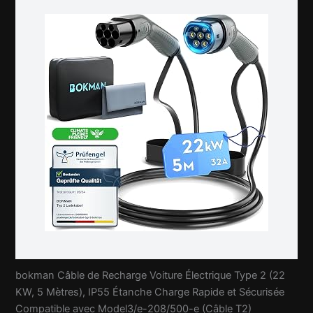
bokman Câble de Recharge Voiture Électrique Type 2 (22
KW, 5 Mètres), IP55 Étanche Charge Rapide et Sécurisée
Compatible avec Model3/e-208/500-e (Câble T2)